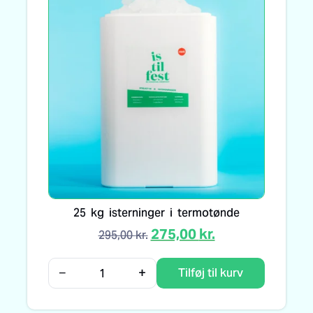
25 kg isterninger i termotønde
275,00
kr.
295,00
kr.
−
+
Tilføj til kurv