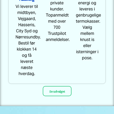
private
energi og
Vi leverer til
kunder.
leveres i
midtbyen,
Topanmeldt
genbrugelige
Vejgaard,
med over
termokasser.
Hasseris,
700
Vælg
City Syd og
Trustpilot
mellem
Nørresundby.
anmeldelser.
knust is
Bestil før
eller
klokken 14
isterninger i
og få
pose.
leveret
næste
hverdag.
Se udvalget