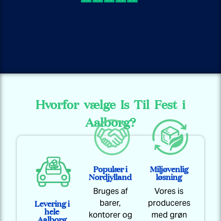
Hvorfor vælge Is Til Fest i
Aalborg?
Populær i
Miljøvenlig
Nordjylland
løsning
Bruges af
Vores is
Levering i
barer,
produceres
hele
kontorer og
med grøn
Aalborg