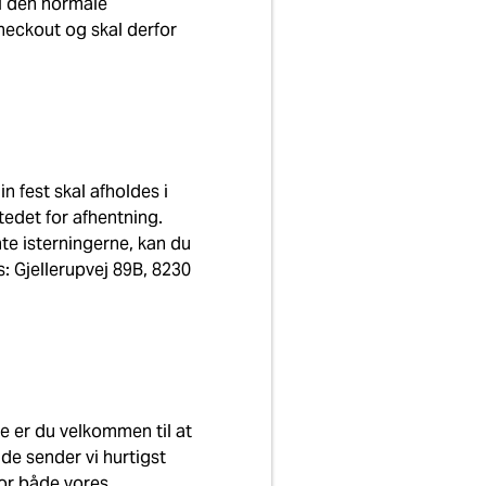
ni den normale
heckout og skal derfor
in fest skal afholdes i
tedet for afhentning.
ente isterningerne, kan du
: Gjellerupvej 89B, 8230
 er du velkommen til at
ælde sender vi hurtigst
for både vores