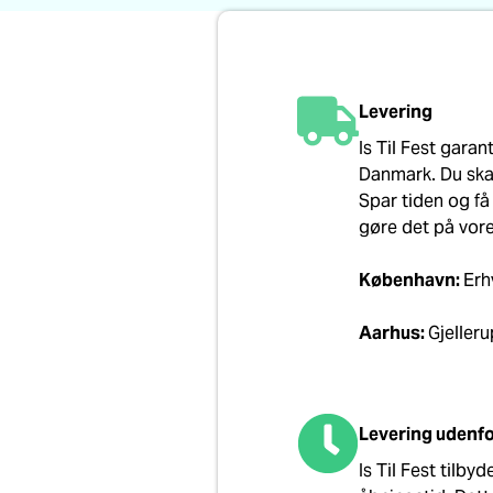
Levering
Is Til Fest garant
Danmark. Du skal
Spar tiden og få 
gøre det på vore
København:
Erh
Aarhus:
Gjeller
Levering udenfo
Is Til Fest tilby