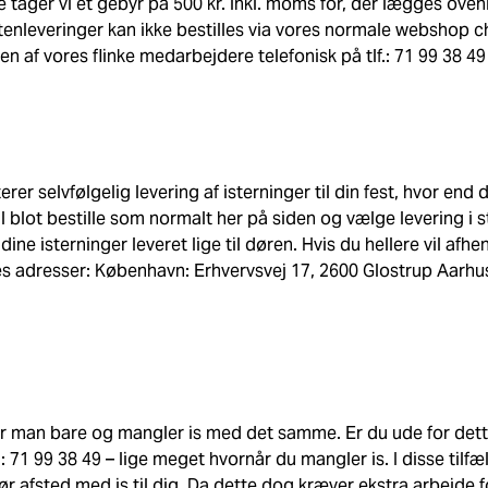
e tager vi et gebyr på 500 kr. inkl. moms for, der lægges ove
ftenleveringer kan ikke bestilles via vores normale webshop c
n af vores flinke medarbejdere telefonisk på tlf.: 71 99 38 49
erer selvfølgelig levering af isterninger til din fest, hvor end d
 blot bestille som normalt her på siden og vælge levering i s
dine isterninger leveret lige til døren. Hvis du hellere vil afh
s adresser: København: Erhvervsvej 17, 2600 Glostrup Aarhus
r man bare og mangler is med det samme. Er du ude for dette
lf.: 71 99 38 49 – lige meget hvornår du mangler is. I disse tilf
ør afsted med is til dig. Da dette dog kræver ekstra arbejde 