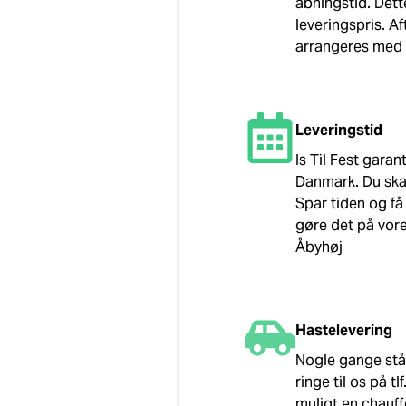
åbningstid. Dett
leveringspris. A
arrangeres med e
Leveringstid
Is Til Fest garant
Danmark. Du skal
Spar tiden og få 
gøre det på vore
Åbyhøj
Hastelevering
Nogle gange stå
ringe til os på t
muligt en chauff