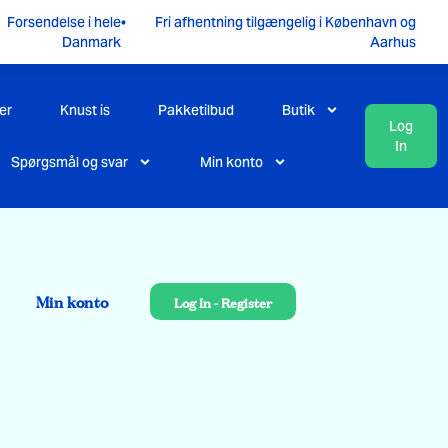
Forsendelse i hele
•
Fri afhentning tilgængelig i København og
Danmark
Aarhus
er
Knust is
Pakketilbud
Butik
Log
In
Spørgsmål og svar
Min konto
Min konto
Log In - Register