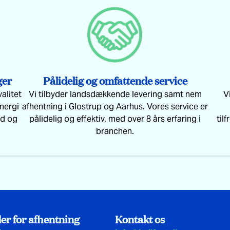
ger
Pålidelig og omfattende service
valitet
Vi tilbyder landsdækkende levering samt nem
V
nergi
afhentning i Glostrup og Aarhus. Vores service er
ed og
pålidelig og effektiv, med over 8 års erfaring i
til
branchen.
er for afhentning
Kontakt os